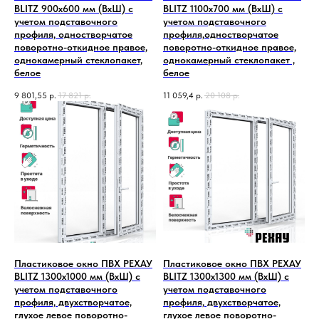
BLITZ 900х600 мм (ВхШ) с
BLITZ 1100х700 мм (ВхШ) с
учетом подставочного
учетом подставочного
профиля, одностворчатое
профиля,одностворчатое
поворотно-откидное правое,
поворотно-откидное правое,
однокамерный стеклопакет,
однокамерный стеклопакет ,
белое
белое
9 801,55
р.
17 821
р.
11 059,4
р.
20 108
р.
Пластиковое окно ПВХ РЕХАУ
Пластиковое окно ПВХ РЕХАУ
BLITZ 1300х1000 мм (ВхШ) с
BLITZ 1300х1300 мм (ВхШ) с
учетом подставочного
учетом подставочного
профиля, двухстворчатое,
профиля, двухстворчатое,
глухое левое поворотно-
глухое левое поворотно-