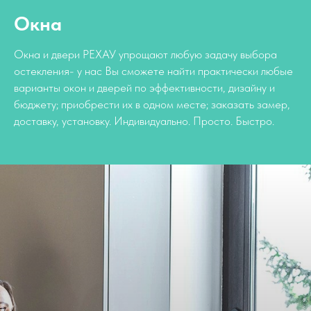
Окна
Окна и двери РЕХАУ упрощают любую задачу выбора
остекления- у нас Вы сможете найти практически любые
варианты окон и дверей по эффективности, дизайну и
бюджету; приобрести их в одном месте; заказать замер,
доставку, установку. Индивидуально. Просто. Быстро.