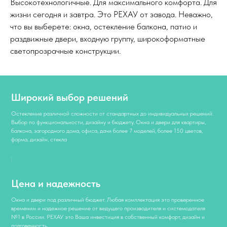
Высокотехнологичные. Для максимального комфорта. Для
жизни сегодня и завтра. Это РЕХАУ от завода. Неважно,
что вы выберете: окна, остекление балкона, патио и
раздвижные двери, входную группу, широкоформатные
светопрозрачные конструкции.
Широкий выбор решений
Остекление различной сложности от стандартных до индивидуальных решений.
Выбор по функциональности, дизайну и бюджету. Окна и двери для квартиры,
балкона, загородного дома, офиса, дачи более 7 моделей, более 150 цветов,
форма, дизайн, стекла
Цена и надежность
Окна и двери под различный бюджет. Любая комплектация это проверенное
временим и надежное решение от ведущего производителя и системодателя
№1 в России. РЕХАУ это Ваша инвестиция в собственный комфорт, дизайн и
долговечность.