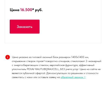
Цена
16.500
* руб.
Заказать
Цена указана за типовой оконный блок размером 1400х1400 мм,
открывание створок глухая+поворотно-откидная, стеклопакет 2-хкамерный
с энергосберегающим стеклом, европейская фурнитура, эффективный
уплотнитель РЕХАУ RAUTUBE/RAUCELL, БЕЗ учета услуг. Цена на сайте не
является публичной офертой. Для консультации по решениям и стоимости
свяжитесь с нами или оставьте заявку на
обратный звонок >