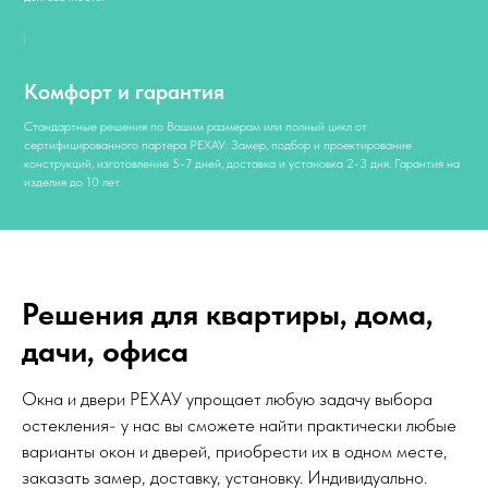
Комфорт и гарантия
Стандартные решения по Вашим размерам или полный цикл от
сертифицированного партера РЕХАУ: Замер, подбор и проектирование
конструкций, изготовление 5-7 дней, доставка и установка 2-3 дня. Гарантия на
изделия до 10 лет.
Решения для квартиры, дома,
дачи, офиса
Окна и двери РЕХАУ упрощает любую задачу выбора
остекления- у нас вы сможете найти практически любые
варианты окон и дверей, приобрести их в одном месте,
заказать замер, доставку, установку. Индивидуально.