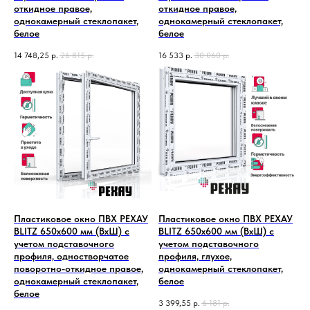
откидное правое,
откидное правое,
однокамерный стеклопакет,
однокамерный стеклопакет,
белое
белое
14 748,25
р.
26 815
р.
16 533
р.
30 060
р.
Пластиковое окно ПВХ РЕХАУ
Пластиковое окно ПВХ РЕХАУ
BLITZ 650х600 мм (ВхШ) с
BLITZ 650х600 мм (ВхШ) с
учетом подставочного
учетом подставочного
профиля, одностворчатое
профиля, глухое,
поворотно-откидное правое,
однокамерный стеклопакет,
однокамерный стеклопакет,
белое
белое
3 399,55
р.
6 181
р.