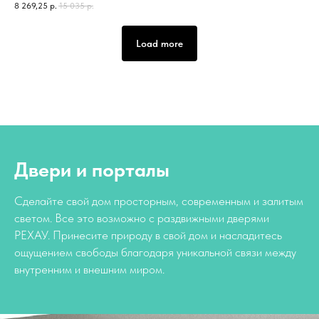
8 269,25
р.
15 035
р.
Load more
Двери и порталы
Сделайте свой дом просторным, современным и залитым
светом. Все это возможно с раздвижными дверями
РЕХАУ. Принесите природу в свой дом и насладитесь
ощущением свободы благодаря уникальной связи между
внутренним и внешним миром.